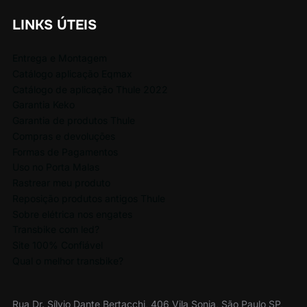
LINKS ÚTEIS
Entrega e Montagem
Catálogo aplicação Eqmax
Catálogo de aplicação Thule 2022
Garantia Keko
Garantia de produtos Thule
Compras e devoluções
Formas de Pagamentos
Uso no Porta Malas
Rastrear meu produto
Reposição produtos antigos Thule
Sobre elétrica nos engates
Transbike com led?
Site 100% Confiável
Qual o melhor transbike?
Rua Dr. Sílvio Dante Bertacchi, 406 Vila Sonia, São Paulo SP,