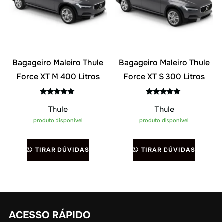
Bagageiro Maleiro Thule
Bagageiro Maleiro Thule
Force XT M 400 Litros
Force XT S 300 Litros
Avaliação
Avaliação
Thule
Thule
5.00
5.00
de 5
de 5
produto disponível
produto disponível
TIRAR DÚVIDAS
TIRAR DÚVIDAS
ACESSO RÁPIDO