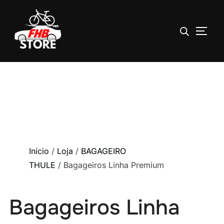
ALTE
Pular
para
o
conteúdo
Início
/
Loja
/
BAGAGEIRO
THULE
/ Bagageiros Linha Premium
Bagageiros Linha