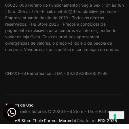
05625-000 Horário de Funcionamento : Seg à Sex : 10h às 18h
| Sab: 09h às 17h - Email: contato@fhbrackdelivery.com.br -
Empresa atuando desde de 2019 - Todos os direitos
reservados. FHB Store 2025 - Preços e condições de
pagamento exclusivos para compras via internet, podendo
variar na loja física. Caso os produtos apresentem
divergências de valores, o preço válido é o da Sacola de
compras. Vendas sujeitas a análise e confirmação de dados.
CNPJ: FHB Performance LTDA - 26.329.288/0001-36
Termos de Uso
Direitos autorais © 2026 FHB Store - Thule Partner
FHB Store Thule Partner Morumbi
Criado por
ERX 2025