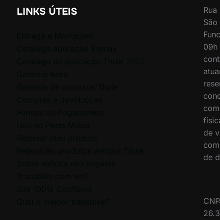
Rua 
LINKS ÚTEIS
São 
Func
Entrega e Montagem
09h 
Catálogo aplicação Eqmax
cont
Catálogo de aplicação Thule 2022
atua
Garantia Keko
rese
Garantia de produtos Thule
cond
Compras e devoluções
comp
Formas de Pagamentos
físi
Uso no Porta Malas
de v
Rastrear meu produto
comp
Reposição produtos antigos Thule
de d
Sobre elétrica nos engates
Transbike com led?
Site 100% Confiável
CNP
Qual o melhor transbike?
26.