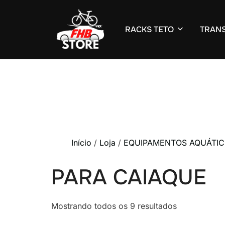
RACKS TETO
TRANS
Pular
para
o
conteúdo
Início
/
Loja
/
EQUIPAMENTOS AQUÁTI
PARA CAIAQUE
Classificado
Mostrando todos os 9 resultados
por
mais