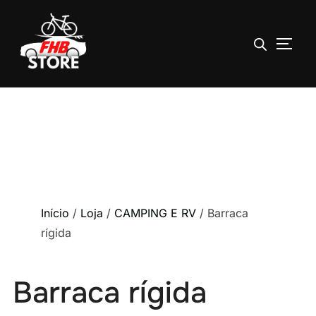
ALTE
Pular
para
o
conteúdo
Início
/
Loja
/
CAMPING E RV
/ Barraca
rígida
Barraca rígida