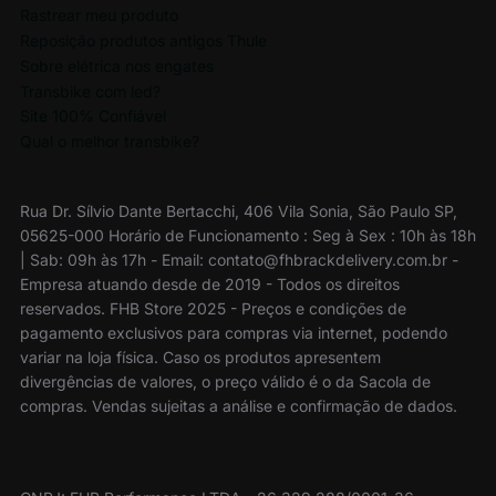
Rastrear meu produto
Reposição produtos antigos Thule
Sobre elétrica nos engates
Transbike com led?
Site 100% Confiável
Qual o melhor transbike?
Rua Dr. Sílvio Dante Bertacchi, 406 Vila Sonia, São Paulo SP,
05625-000 Horário de Funcionamento : Seg à Sex : 10h às 18h
| Sab: 09h às 17h - Email: contato@fhbrackdelivery.com.br -
Empresa atuando desde de 2019 - Todos os direitos
reservados. FHB Store 2025 - Preços e condições de
pagamento exclusivos para compras via internet, podendo
variar na loja física. Caso os produtos apresentem
divergências de valores, o preço válido é o da Sacola de
compras. Vendas sujeitas a análise e confirmação de dados.