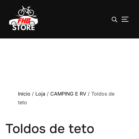
ALTE
Pular
para
o
conteúdo
Início
/
Loja
/
CAMPING E RV
/ Toldos de
teto
Toldos de teto