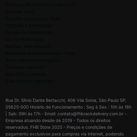
Catálogo de aplicação Thule 2022
Garantia Keko
Garantia de produtos Thule
Compras e devoluções
Formas de Pagamentos
Uso no Porta Malas
Rastrear meu produto
Reposição produtos antigos Thule
Sobre elétrica nos engates
Transbike com led?
Site 100% Confiável
Qual o melhor transbike?
Rua Dr. Sílvio Dante Bertacchi, 406 Vila Sonia, São Paulo SP,
05625-000 Horário de Funcionamento : Seg à Sex : 10h às 18h
| Sab: 09h às 17h - Email: contato@fhbrackdelivery.com.br -
Empresa atuando desde de 2019 - Todos os direitos
reservados. FHB Store 2025 - Preços e condições de
pagamento exclusivos para compras via internet, podendo