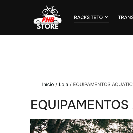
RACKS TETO
TRANS
Pular
para
o
conteúdo
Início
/
Loja
/ EQUIPAMENTOS AQUÁTI
EQUIPAMENTOS