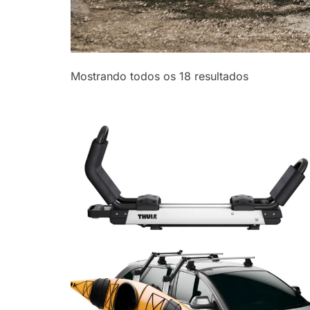
Classificad
Mostrando todos os 18 resultados
por
mais
recente