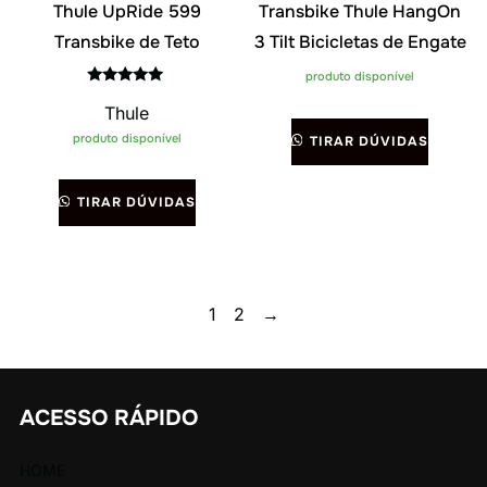
Thule UpRide 599
Transbike Thule HangOn
Transbike de Teto
3 Tilt Bicicletas de Engate
produto disponível
Avaliação
Thule
5.00
de 5
produto disponível
TIRAR DÚVIDAS
TIRAR DÚVIDAS
1
2
→
ACESSO RÁPIDO
HOME