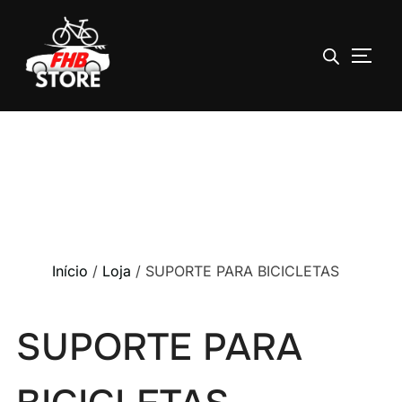
ALTE
Pular
para
o
conteúdo
Início
/
Loja
/ SUPORTE PARA BICICLETAS
SUPORTE PARA