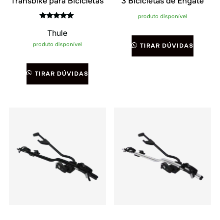
Transbike para Bicicletas
3 Bicicletas de Engate
produto disponível
Avaliação
Thule
5.00
de 5
produto disponível
TIRAR DÚVIDAS
TIRAR DÚVIDAS