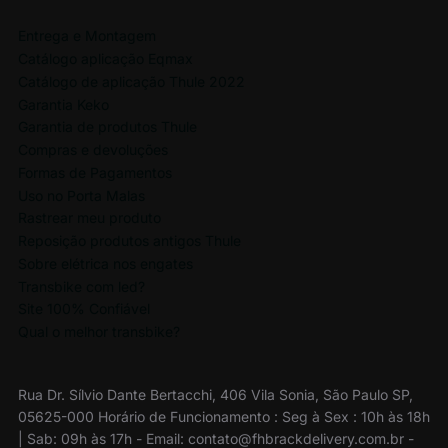
Entrega e Montagem
Catálogo aplicação Eqmax
Catálogo de aplicação Thule 2022
Garantia Keko
Garantia de produtos Thule
Compras e devoluções
Formas de Pagamentos
Uso no Porta Malas
Rastrear meu produto
Reposição produtos antigos Thule
Sobre elétrica nos engates
Transbike com led?
Site 100% Confiável
Qual o melhor transbike?
Rua Dr. Sílvio Dante Bertacchi, 406 Vila Sonia, São Paulo SP,
05625-000 Horário de Funcionamento : Seg à Sex : 10h às 18h
| Sab: 09h às 17h - Email: contato@fhbrackdelivery.com.br -