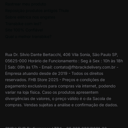
Rastrear meu produto
Reposição produtos antigos Thule
Sobre elétrica nos engates
Transbike com led?
Site 100% Confiável
Qual o melhor transbike?
Rua Dr. Sílvio Dante Bertacchi, 406 Vila Sonia, São Paulo SP,
05625-000 Horário de Funcionamento : Seg à Sex : 10h às 18h
| Sab: 09h às 17h - Email: contato@fhbrackdelivery.com.br -
Empresa atuando desde de 2019 - Todos os direitos
reservados. FHB Store 2025 - Preços e condições de
pagamento exclusivos para compras via internet, podendo
variar na loja física. Caso os produtos apresentem
divergências de valores, o preço válido é o da Sacola de
compras. Vendas sujeitas a análise e confirmação de dados.