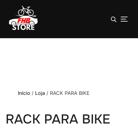
ALTE
Pular
para
o
conteúdo
Início
/
Loja
/ RACK PARA BIKE
RACK PARA BIKE