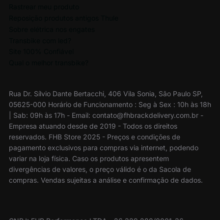
Rastrear meu produto
Reposição produtos antigos Thule
Sobre elétrica nos engates
Transbike com led?
Site 100% Confiável
Qual o melhor transbike?
Rua Dr. Sílvio Dante Bertacchi, 406 Vila Sonia, São Paulo SP,
05625-000 Horário de Funcionamento : Seg à Sex : 10h às 18h
| Sab: 09h às 17h - Email: contato@fhbrackdelivery.com.br -
Empresa atuando desde de 2019 - Todos os direitos
reservados. FHB Store 2025 - Preços e condições de
pagamento exclusivos para compras via internet, podendo
variar na loja física. Caso os produtos apresentem
divergências de valores, o preço válido é o da Sacola de
compras. Vendas sujeitas a análise e confirmação de dados.