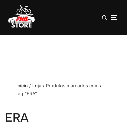
ALTE
Pular
para
o
conteúdo
Início
/
Loja
/ Produtos marcados com a
tag “ERA”
ERA