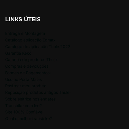
LINKS ÚTEIS
Entrega e Montagem
Catálogo aplicação Eqmax
Catálogo de aplicação Thule 2022
Garantia Keko
Garantia de produtos Thule
Compras e devoluções
Formas de Pagamentos
Uso no Porta Malas
Rastrear meu produto
Reposição produtos antigos Thule
Sobre elétrica nos engates
Transbike com led?
Site 100% Confiável
Qual o melhor transbike?