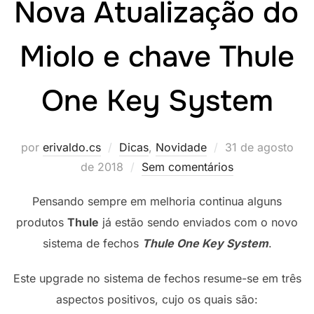
Nova Atualização do
Miolo e chave Thule
One Key System
Postado
por
erivaldo.cs
Dicas
,
Novidade
31 de agosto
em
de 2018
Sem comentários
Pensando sempre em melhoria continua alguns
produtos
Thule
já estão sendo enviados com o novo
sistema de fechos
Thule
One Key System
.
Este upgrade no sistema de fechos resume-se em três
aspectos positivos, cujo os quais são: