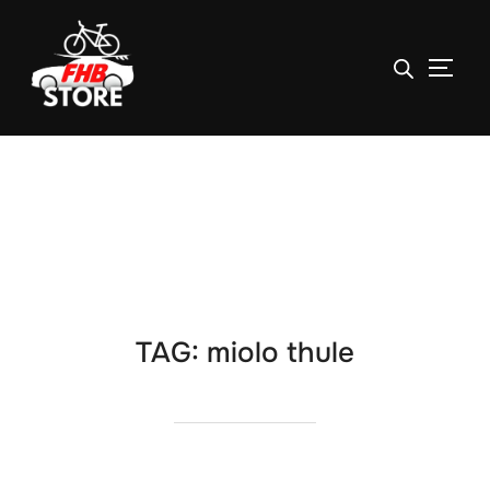
ALTE
Pular
para
o
conteúdo
TAG:
miolo thule