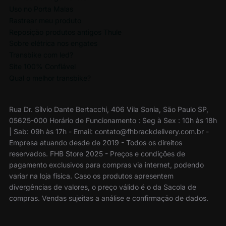
Uso no Porta Malas
Rastrear meu produto
Reposição produtos antigos Thule
Sobre elétrica nos engates
Transbike com led?
Site 100% Confiável
Qual o melhor transbike?
Rua Dr. Sílvio Dante Bertacchi, 406 Vila Sonia, São Paulo SP,
05625-000 Horário de Funcionamento : Seg à Sex : 10h às 18h
| Sab: 09h às 17h - Email: contato@fhbrackdelivery.com.br -
Empresa atuando desde de 2019 - Todos os direitos
reservados. FHB Store 2025 - Preços e condições de
pagamento exclusivos para compras via internet, podendo
variar na loja física. Caso os produtos apresentem
divergências de valores, o preço válido é o da Sacola de
compras. Vendas sujeitas a análise e confirmação de dados.