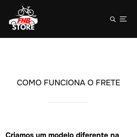
ALTE
Pular
para
o
conteúdo
COMO FUNCIONA O FRETE
Criamos um modelo diferente na