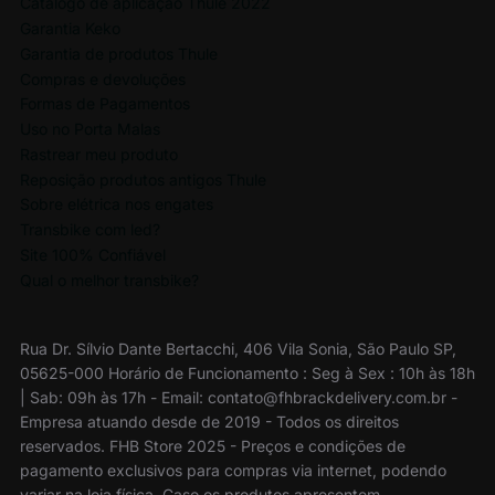
Catálogo de aplicação Thule 2022
Garantia Keko
Garantia de produtos Thule
Compras e devoluções
Formas de Pagamentos
Uso no Porta Malas
Rastrear meu produto
Reposição produtos antigos Thule
Sobre elétrica nos engates
Transbike com led?
Site 100% Confiável
Qual o melhor transbike?
Rua Dr. Sílvio Dante Bertacchi, 406 Vila Sonia, São Paulo SP,
05625-000 Horário de Funcionamento : Seg à Sex : 10h às 18h
| Sab: 09h às 17h - Email: contato@fhbrackdelivery.com.br -
Empresa atuando desde de 2019 - Todos os direitos
reservados. FHB Store 2025 - Preços e condições de
pagamento exclusivos para compras via internet, podendo
variar na loja física. Caso os produtos apresentem