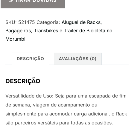
TIRAR DÚVIDAS
Rack
Thule
Wingbar
SKU:
521475
Categoria:
Aluguel de Racks,
para
Bagageiros, Transbikes e Trailer de Bicicleta no
Jeep
Morumbi
Compass
quantidade
DESCRIÇÃO
AVALIAÇÕES (0)
DESCRIÇÃO
Versatilidade de Uso: Seja para uma escapada de fim
de semana, viagem de acampamento ou
simplesmente para acomodar carga adicional, o Rack
são parceiros versáteis para todas as ocasiões.