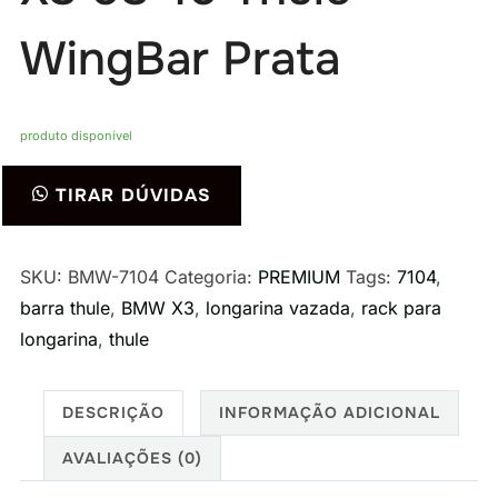
WingBar Prata
produto disponível
Rack
TIRAR DÚVIDAS
de
Teto
BMW
SKU:
BMW-7104
Categoria:
PREMIUM
Tags:
7104
,
X3
barra thule
,
BMW X3
,
longarina vazada
,
rack para
03-
longarina
,
thule
10
Thule
DESCRIÇÃO
INFORMAÇÃO ADICIONAL
WingBar
AVALIAÇÕES (0)
Prata
quantidade