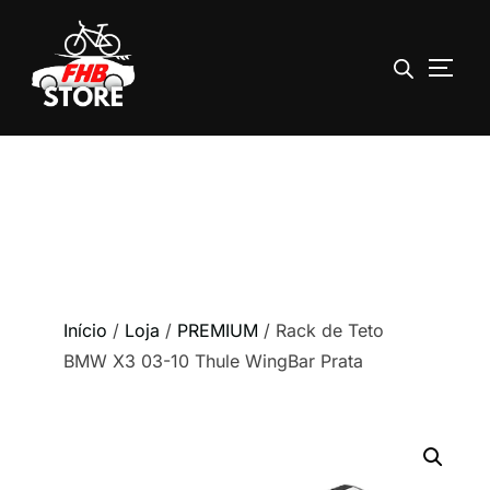
ALTE
Pular
para
o
conteúdo
Início
/
Loja
/
PREMIUM
/ Rack de Teto
BMW X3 03-10 Thule WingBar Prata