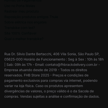
Formas de Pagamentos
Uso no Porta Malas
Rastrear meu produto
Reposição produtos antigos Thule
Sobre elétrica nos engates
Transbike com led?
Site 100% Confiável
Qual o melhor transbike?
Rua Dr. Sílvio Dante Bertacchi, 406 Vila Sonia, São Paulo SP,
05625-000 Horário de Funcionamento : Seg à Sex : 10h às 18h
| Sab: 09h às 17h - Email: contato@fhbrackdelivery.com.br -
Empresa atuando desde de 2019 - Todos os direitos
reservados. FHB Store 2025 - Preços e condições de
pagamento exclusivos para compras via internet, podendo
variar na loja física. Caso os produtos apresentem
divergências de valores, o preço válido é o da Sacola de
compras. Vendas sujeitas a análise e confirmação de dados.