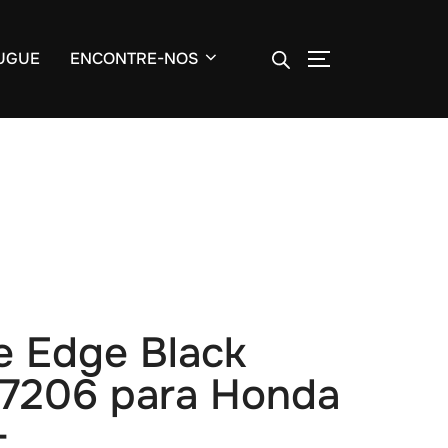
ALTERNAR BA
UGUE
ENCONTRE-NOS
e Edge Black
l 7206 para Honda
-