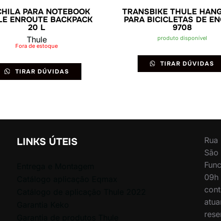
HILA PARA NOTEBOOK
TRANSBIKE THULE HAN
LE ENROUTE BACKPACK
PARA BICICLETAS DE E
20 L
9708
Thule
produto disponível
Fora de estoque
TIRAR DÚVIDAS
TIRAR DÚVIDAS
Rua 
LINKS ÚTEIS
São 
Func
Entrega e Montagem
09h 
Catálogo aplicação Eqmax
cont
Catálogo de aplicação Thule 2022
atua
Garantia Keko
rese
Garantia de produtos Thule