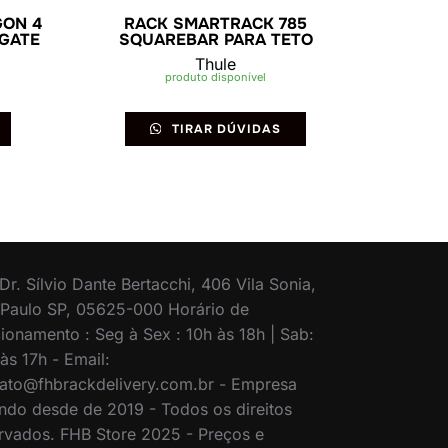
GON 4
RACK SMARTRACK 785
NGATE
SQUAREBAR PARA TETO
Thule
produto disponível
TIRAR DÚVIDAS
Dr. Sílvio Dante Bertacchi, 406 Vila Sonia,
Paulo SP, 05625-000 Horário de
ionamento : Seg à Sex : 10h às 18h | Sab:
às 17h - Email:
ato@fhbrackdelivery.com.br - Empresa
ndo desde de 2019 - Todos os direitos
rvados. FHB Store 2025 - Preços e