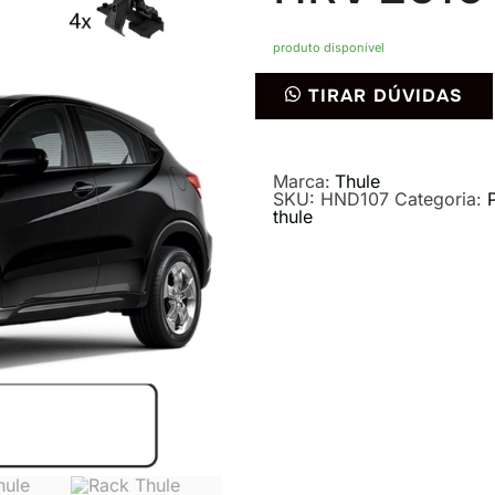
produto disponível
Rack
TIRAR DÚVIDAS
Thule
Edge
Black
Flush
Rail
Marca:
Thule
7206
SKU:
HND107
Categoria:
para
thule
Honda
HRV
2016-
quantidade