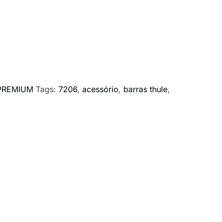
PREMIUM
Tags:
7206
,
acessório
,
barras thule
,