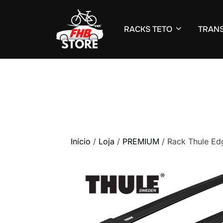
RACKS TETO
TRANS
Pular
para
o
conteúdo
Início
/
Loja
/
PREMIUM
/ Rack Thule Ed