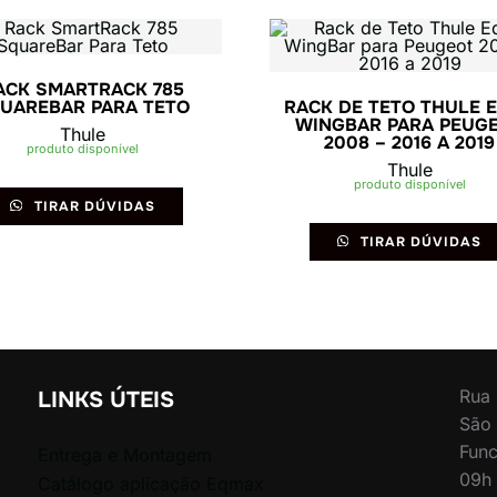
ACK SMARTRACK 785
UAREBAR PARA TETO
RACK DE TETO THULE 
WINGBAR PARA PEUG
Thule
2008 – 2016 A 2019
produto disponível
Thule
produto disponível
TIRAR DÚVIDAS
TIRAR DÚVIDAS
Rua 
LINKS ÚTEIS
São 
Func
Entrega e Montagem
09h 
Catálogo aplicação Eqmax