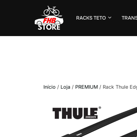
RACKS TETO
TRANS
Pular
para
o
conteúdo
Início
/
Loja
/
PREMIUM
/ Rack Thule Ed