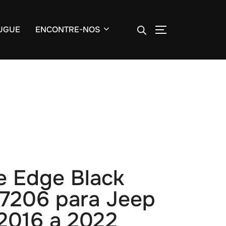
ALTERNAR BA
UGUE
ENCONTRE-NOS
e Edge Black
l 7206 para Jeep
2016 a 2022