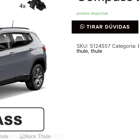
produto disponível
Rack
TIRAR DÚVIDAS
Thule
Edge
Black
Flush
SKU:
5124557
Categoria:
Rail
thule
,
thule
7206
para
Jeep
Compass
2016
a
2022
quantidade