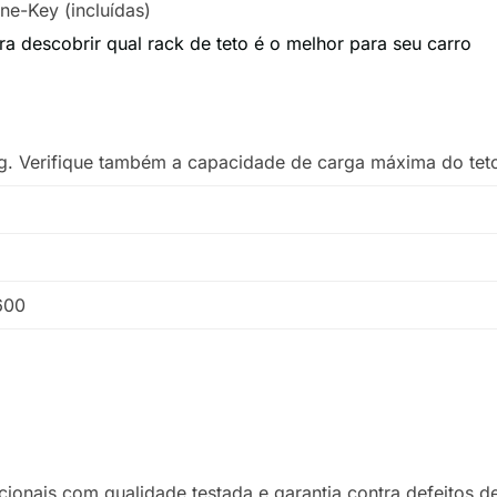
ne-Key (incluídas)
 descobrir qual rack de teto é o melhor para seu carro
g. Verifique também a capacidade de carga máxima do teto
600
ionais com qualidade testada e garantia contra defeitos d