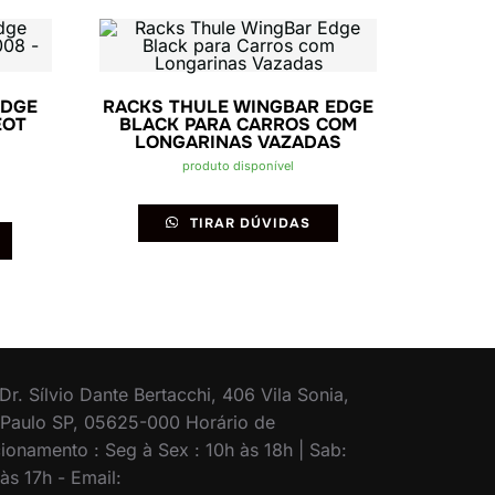
EDGE
RACKS THULE WINGBAR EDGE
EOT
BLACK PARA CARROS COM
LONGARINAS VAZADAS
produto disponível
TIRAR DÚVIDAS
Dr. Sílvio Dante Bertacchi, 406 Vila Sonia,
Paulo SP, 05625-000 Horário de
ionamento : Seg à Sex : 10h às 18h | Sab:
às 17h - Email: