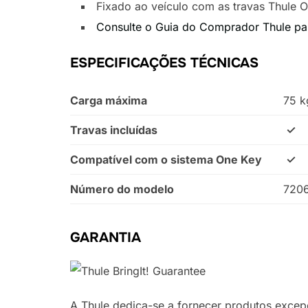
Fixado ao veículo com as travas Thule O
Consulte o Guia do Comprador Thule para
ESPECIFICAÇÕES TÉCNICAS
Carga máxima
75 k
Travas incluídas
✓
Compatível com o sistema One Key
✓
Número do modelo
720
GARANTIA
A Thule dedica-se a fornecer produtos excepc