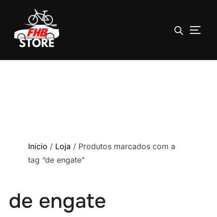
ALTE
Pular
para
o
conteúdo
Início
/
Loja
/ Produtos marcados com a
tag “de engate”
de engate