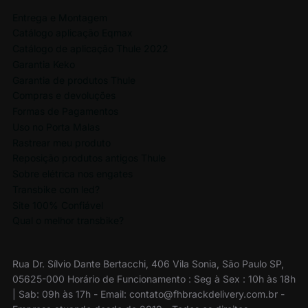
Entrega e Montagem
Catálogo aplicação Eqmax
Catálogo de aplicação Thule 2022
Garantia Keko
Garantia de produtos Thule
Compras e devoluções
Formas de Pagamentos
Uso no Porta Malas
Rastrear meu produto
Reposição produtos antigos Thule
Sobre elétrica nos engates
Transbike com led?
Site 100% Confiável
Qual o melhor transbike?
Rua Dr. Sílvio Dante Bertacchi, 406 Vila Sonia, São Paulo SP,
05625-000 Horário de Funcionamento : Seg à Sex : 10h às 18h
| Sab: 09h às 17h - Email: contato@fhbrackdelivery.com.br -