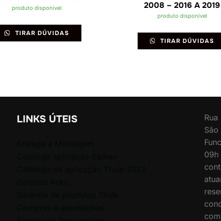
2008 – 2016 A 2019
produto disponível
produto disponível
TIRAR DÚVIDAS
TIRAR DÚVIDAS
Rua 
LINKS ÚTEIS
São 
Func
Entrega e Montagem
09h 
Catálogo aplicação Eqmax
cont
Catálogo de aplicação Thule 2022
atua
Garantia Keko
rese
Garantia de produtos Thule
cond
Compras e devoluções
comp
Formas de Pagamentos