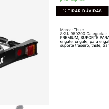
produto disponível
Transbike
TIRAR DÚVIDAS
Thule
RideOn
2
9502
de
Marca:
Thule
Engate
SKU:
950200
Categorias:
quantidade
PREMIUM
,
SUPORTE PARA
engate
,
engate
,
para enga
suporte traseiro
,
thule
,
tra