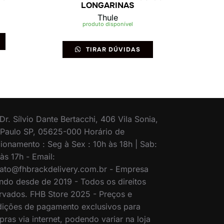
LONGARINAS
Thule
produto disponível
TIRAR DÚVIDAS
Dr. Sílvio Dante Bertacchi, 406 Vila Sonia,
Paulo SP, 05625-000 Horário de
ionamento : Seg à Sex : 10h às 18h | Sab:
às 17h - Email:
ato@fhbrackdelivery.com.br - Empresa
ndo desde de 2019 - Todos os direitos
rvados. FHB Store 2025 - Preços e
ições de pagamento exclusivos para
ras via internet, podendo variar na loja