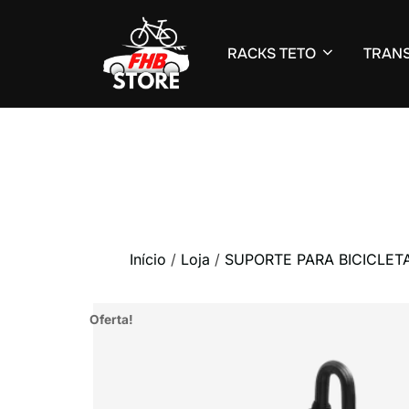
RACKS TETO
TRANS
Pular
para
o
conteúdo
Início
/
Loja
/
SUPORTE PARA BICICLET
Oferta!