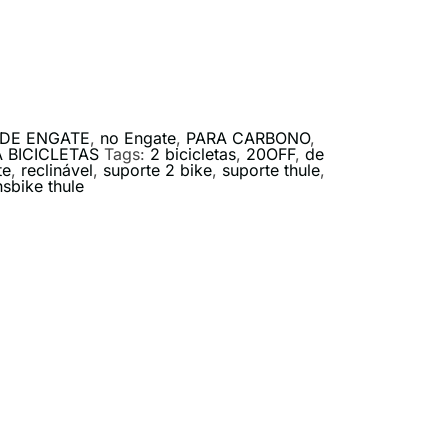
DE ENGATE
,
no Engate
,
PARA CARBONO
,
 BICICLETAS
Tags:
2 bicicletas
,
20OFF
,
de
te
,
reclinável
,
suporte 2 bike
,
suporte thule
,
nsbike thule