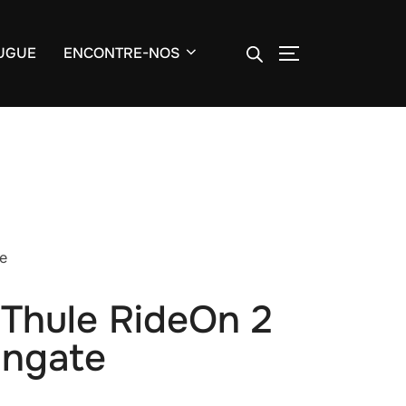
ALTERNAR BA
UGUE
ENCONTRE-NOS
e
 Thule RideOn 2
Engate