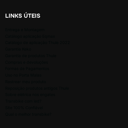
LINKS ÚTEIS
Entrega e Montagem
Catálogo aplicação Eqmax
Catálogo de aplicação Thule 2022
Garantia Keko
Garantia de produtos Thule
Compras e devoluções
Formas de Pagamentos
Uso no Porta Malas
Rastrear meu produto
Reposição produtos antigos Thule
Sobre elétrica nos engates
Transbike com led?
Site 100% Confiável
Qual o melhor transbike?