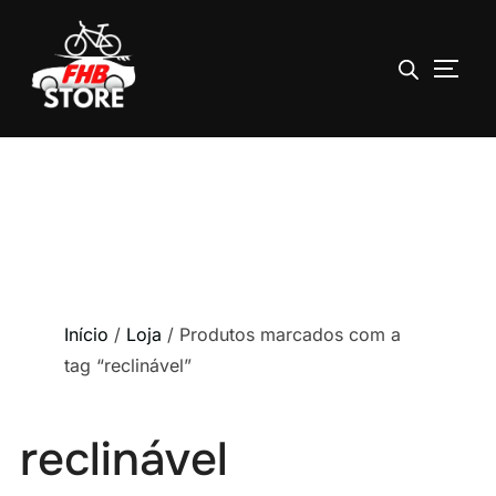
ALTE
Pular
para
o
conteúdo
Início
/
Loja
/ Produtos marcados com a
tag “reclinável”
reclinável