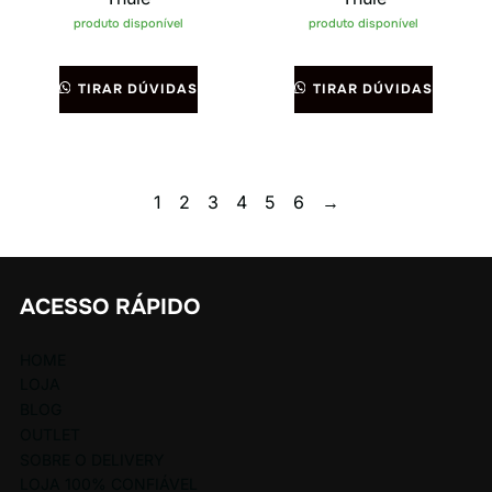
produto disponível
produto disponível
TIRAR DÚVIDAS
TIRAR DÚVIDAS
1
2
3
4
5
6
→
ACESSO RÁPIDO
HOME
LOJA
BLOG
OUTLET
SOBRE O DELIVERY
LOJA 100% CONFIÁVEL