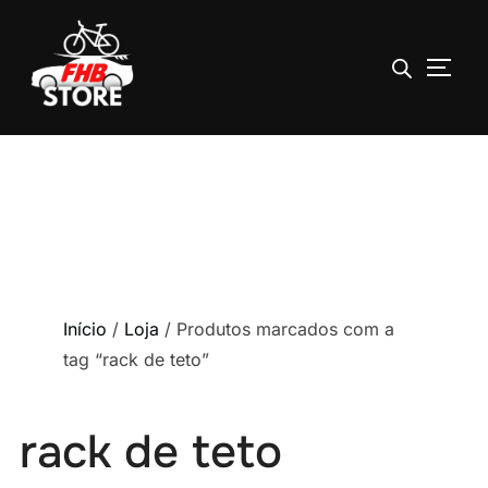
ALTE
Pular
para
o
conteúdo
Início
/
Loja
/ Produtos marcados com a
tag “rack de teto”
rack de teto