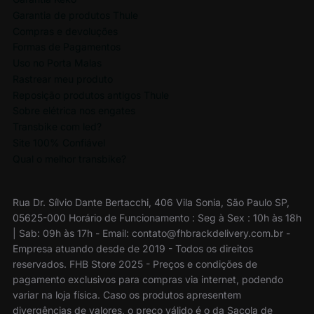
Garantia de produtos Thule
Compras e devoluções
Formas de Pagamentos
Uso no Porta Malas
Rastrear meu produto
Reposição produtos antigos Thule
Sobre elétrica nos engates
Transbike com led?
Site 100% Confiável
Qual o melhor transbike?
Rua Dr. Sílvio Dante Bertacchi, 406 Vila Sonia, São Paulo SP,
05625-000 Horário de Funcionamento : Seg à Sex : 10h às 18h
| Sab: 09h às 17h - Email: contato@fhbrackdelivery.com.br -
Empresa atuando desde de 2019 - Todos os direitos
reservados. FHB Store 2025 - Preços e condições de
pagamento exclusivos para compras via internet, podendo
variar na loja física. Caso os produtos apresentem
divergências de valores, o preço válido é o da Sacola de