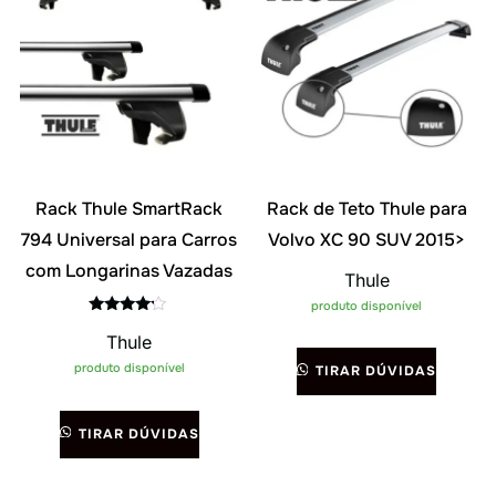
Rack Thule SmartRack
Rack de Teto Thule para
794 Universal para Carros
Volvo XC 90 SUV 2015>
com Longarinas Vazadas
Thule
produto disponível
Avaliação
Thule
4.00
de 5
produto disponível
TIRAR DÚVIDAS
TIRAR DÚVIDAS