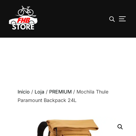
ALTE
Pular
para
o
conteúdo
Início
/
Loja
/
PREMIUM
/ Mochila Thule
Paramount Backpack 24L