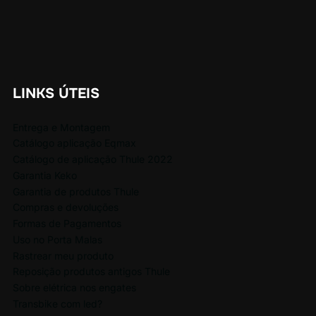
LINKS ÚTEIS
Entrega e Montagem
Catálogo aplicação Eqmax
Catálogo de aplicação Thule 2022
Garantia Keko
Garantia de produtos Thule
Compras e devoluções
Formas de Pagamentos
Uso no Porta Malas
Rastrear meu produto
Reposição produtos antigos Thule
Sobre elétrica nos engates
Transbike com led?