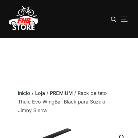
ALTE
Pular
para
o
conteúdo
Início
/
Loja
/
PREMIUM
/ Rack de teto
Thule Evo WingBar Black para Suzuki
Jimny Sierra