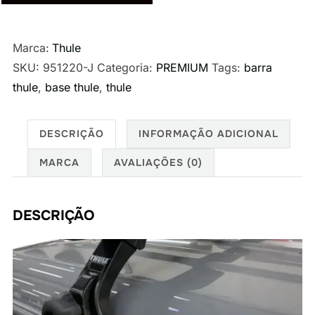
teto
Thule
Marca:
Thule
Evo
SKU:
951220-J
Categoria:
PREMIUM
Tags:
barra
WingBar
thule
,
base thule
,
thule
Black
para
Suzuki
DESCRIÇÃO
INFORMAÇÃO ADICIONAL
Jimny
MARCA
AVALIAÇÕES (0)
Sierra
quantidade
DESCRIÇÃO