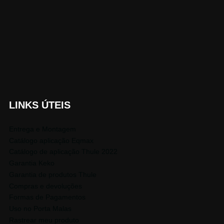
LINKS ÚTEIS
Entrega e Montagem
Catálogo aplicação Eqmax
Catálogo de aplicação Thule 2022
Garantia Keko
Garantia de produtos Thule
Compras e devoluções
Formas de Pagamentos
Uso no Porta Malas
Rastrear meu produto