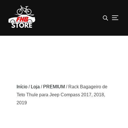
ALTE
Pular
para
o
conteúdo
Início
/
Loja
/
PREMIUM
/ Rack Bagageiro de
Teto Thule para Jeep Compass 2017, 2018,
2019