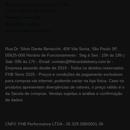
Reposição produtos antigos Thule
Sobre elétrica nos engates
Transbike com led?
Site 100% Confiável
Qual o melhor transbike?
Rua Dr. Sílvio Dante Bertacchi, 406 Vila Sonia, São Paulo SP,
05625-000 Horário de Funcionamento : Seg à Sex : 10h às 18h |
Sab: 09h às 17h - Email: contato@fhbrackdelivery.com.br -
Empresa atuando desde de 2019 - Todos os direitos reservados.
FHB Store 2025 - Preços e condições de pagamento exclusivos
para compras via internet, podendo variar na loja física. Caso os
produtos apresentem divergências de valores, o preço válido é o
da Sacola de compras. Vendas sujeitas a análise e confirmação
de dados.
CNPJ: FHB Performance LTDA - 26.329.288/0001-36