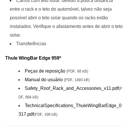
Carros com teto solar: devido à pouca distância
entre o rack e o teto do automóvel, talvez não seja
possível abrir o teto solar quando os racks estão
instalados. Verifique o afastamento antes de abrir o teto
solar.
Transferências
Thule WingBar Edge 959*
Peças de reposição
(PDF, 68 kB)
Manual do usuário
(PDF, 1493 kB)
Safety_Roof_Rack_and_Accessories_v11.pdf
(P
DF, 894 kB)
TechnicalSpecifications_ThuleWingBarEdge_0
317.pdf
(PDF, 199 kB)