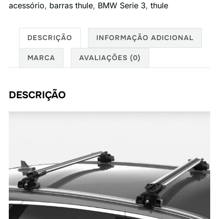
acessório
,
barras thule
,
BMW Serie 3
,
thule
para
BMW
3-
DESCRIÇÃO
INFORMAÇÃO ADICIONAL
serie
MARCA
AVALIAÇÕES (0)
Touring
12-
20
DESCRIÇÃO
quantidade