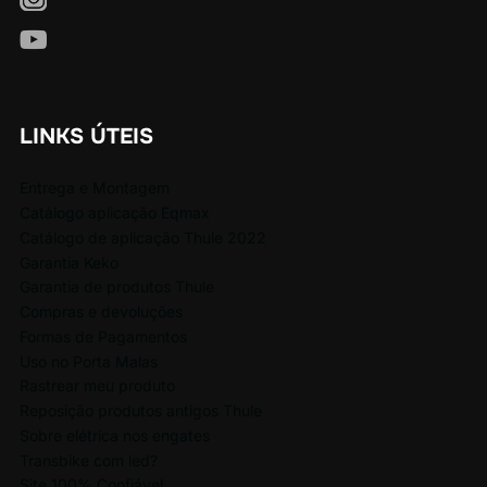
LINKS ÚTEIS
Entrega e Montagem
Catálogo aplicação Eqmax
Catálogo de aplicação Thule 2022
Garantia Keko
Garantia de produtos Thule
Compras e devoluções
Formas de Pagamentos
Uso no Porta Malas
Rastrear meu produto
Reposição produtos antigos Thule
Sobre elétrica nos engates
Transbike com led?
Site 100% Confiável