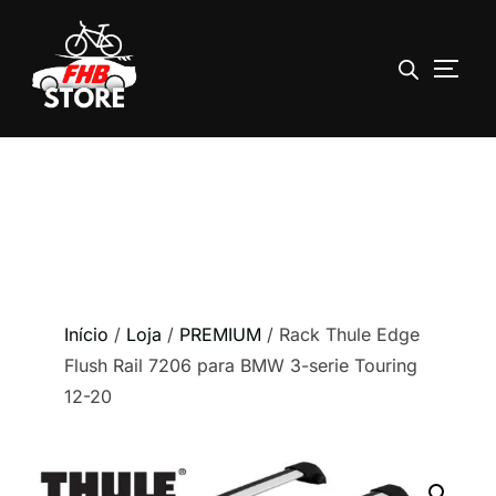
ALTE
Pular
para
o
conteúdo
Início
/
Loja
/
PREMIUM
/ Rack Thule Edge
Flush Rail 7206 para BMW 3-serie Touring
12-20