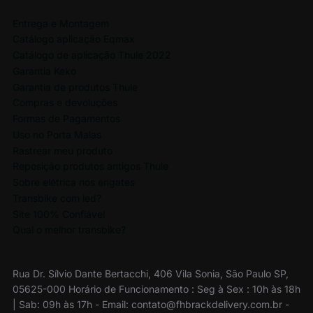
Entrega e Montagem
Catálogo aplicação Eqmax
Catálogo de aplicação Thule 2022
Garantia Keko
Garantia de produtos Thule
Compras e devoluções
Formas de Pagamentos
Uso no Porta Malas
Rastrear meu produto
Reposição produtos antigos Thule
Sobre elétrica nos engates
Transbike com led?
Site 100% Confiável
Qual o melhor transbike?
Rua Dr. Sílvio Dante Bertacchi, 406 Vila Sonia, São Paulo SP,
05625-000 Horário de Funcionamento : Seg à Sex : 10h às 18h
| Sab: 09h às 17h - Email: contato@fhbrackdelivery.com.br -