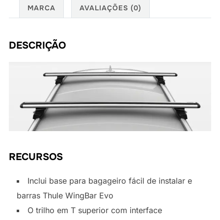
Series
MARCA
AVALIAÇÕES (0)
Active
Tourer
2014>
DESCRIÇÃO
quantidade
RECURSOS
Inclui base para bagageiro fácil de instalar e
barras Thule WingBar Evo
O trilho em T superior com interface