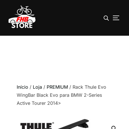
ALTE
Pular
para
o
conteúdo
Início
/
Loja
/
PREMIUM
/ Rack Thule Evo
WingBar Black Evo para BMW 2-Series
Active Tourer 2014>