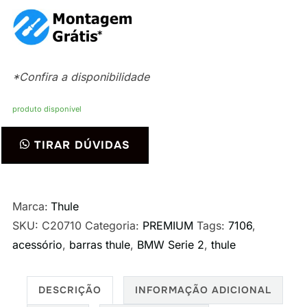
*Confira a disponibilidade
produto disponível
Rack
TIRAR DÚVIDAS
Thule
Evo
WingBar
Marca:
Thule
Black
SKU:
C20710
Categoria:
PREMIUM
Tags:
7106
,
Evo
acessório
,
barras thule
,
BMW Serie 2
,
thule
para
BMW
2-
DESCRIÇÃO
INFORMAÇÃO ADICIONAL