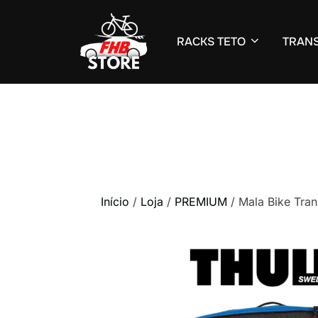
RACKS TETO
TRANS
Pular
para
o
conteúdo
Início
/
Loja
/
PREMIUM
/ Mala Bike Tran