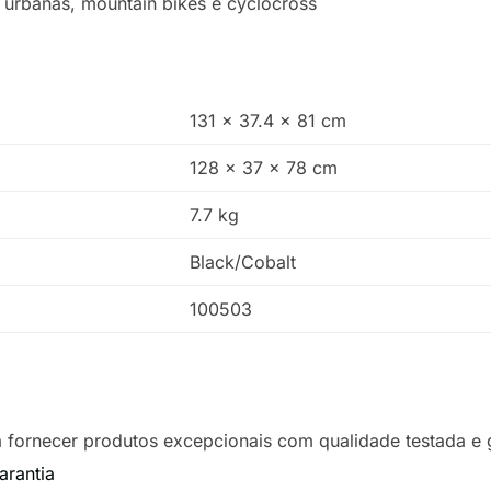
 urbanas, mountain bikes e cyclocross
131 x 37.4 x 81 cm
128 x 37 x 78 cm
7.7 kg
Black/Cobalt
100503
 fornecer produtos excepcionais com qualidade testada e g
arantia