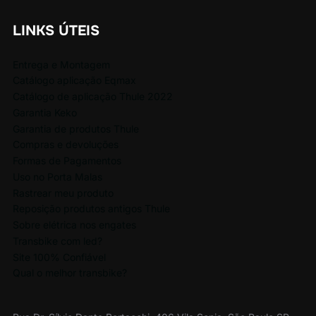
LINKS ÚTEIS
Entrega e Montagem
Catálogo aplicação Eqmax
Catálogo de aplicação Thule 2022
Garantia Keko
Garantia de produtos Thule
Compras e devoluções
Formas de Pagamentos
Uso no Porta Malas
Rastrear meu produto
Reposição produtos antigos Thule
Sobre elétrica nos engates
Transbike com led?
Site 100% Confiável
Qual o melhor transbike?