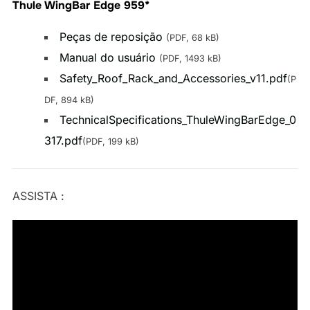
Thule WingBar Edge 959*
Peças de reposição
(PDF, 68 kB)
Manual do usuário
(PDF, 1493 kB)
Safety_Roof_Rack_and_Accessories_v11.pdf
(P
DF, 894 kB)
TechnicalSpecifications_ThuleWingBarEdge_0
317.pdf
(PDF, 199 kB)
ASSISTA :