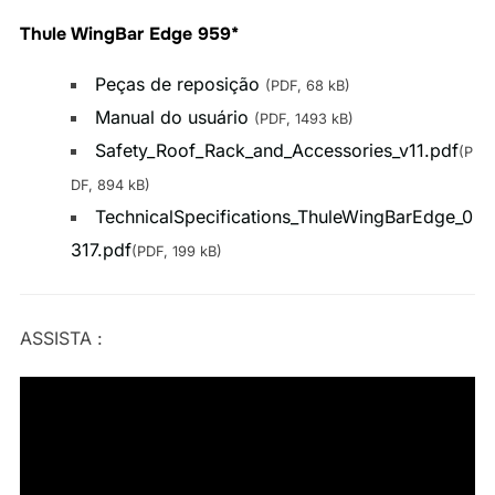
Thule WingBar Edge 959*
Peças de reposição
(PDF, 68 kB)
Manual do usuário
(PDF, 1493 kB)
Safety_Roof_Rack_and_Accessories_v11.pdf
(P
DF, 894 kB)
TechnicalSpecifications_ThuleWingBarEdge_0
317.pdf
(PDF, 199 kB)
ASSISTA :