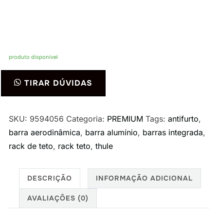
produto disponível
Rack
TIRAR DÚVIDAS
Bagageiro
de
Teto
SKU:
9594056
Categoria:
PREMIUM
Tags:
antifurto
,
Thule
barra aerodinâmica
,
barra alumínio
,
barras integrada
,
para
rack de teto
,
rack teto
,
thule
Kia
Sorento
DESCRIÇÃO
INFORMAÇÃO ADICIONAL
SUV
AVALIAÇÕES (0)
2015>
quantidade