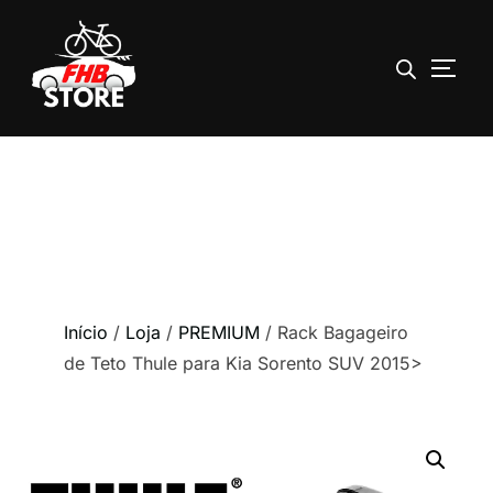
ALTE
Pular
para
o
conteúdo
Início
/
Loja
/
PREMIUM
/ Rack Bagageiro
de Teto Thule para Kia Sorento SUV 2015>