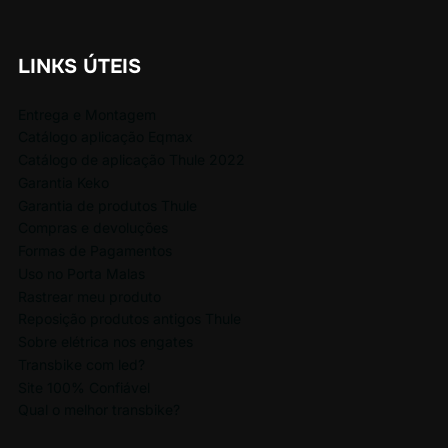
LINKS ÚTEIS
Entrega e Montagem
Catálogo aplicação Eqmax
Catálogo de aplicação Thule 2022
Garantia Keko
Garantia de produtos Thule
Compras e devoluções
Formas de Pagamentos
Uso no Porta Malas
Rastrear meu produto
Reposição produtos antigos Thule
Sobre elétrica nos engates
Transbike com led?
Site 100% Confiável
Qual o melhor transbike?