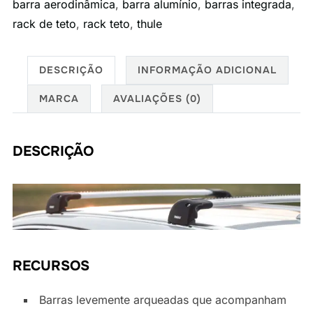
barra aerodinâmica
,
barra alumínio
,
barras integrada
,
Benz
rack de teto
,
rack teto
,
thule
C
Klasse
(W205)
DESCRIÇÃO
INFORMAÇÃO ADICIONAL
Sedan
MARCA
AVALIAÇÕES (0)
2014>
quantidade
DESCRIÇÃO
RECURSOS
Barras levemente arqueadas que acompanham