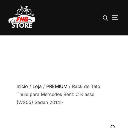
ALTE
Pular
para
o
conteúdo
Início
/
Loja
/
PREMIUM
/ Rack de Teto
Thule para Mercedes Benz C Klasse
(W205) Sedan 2014>