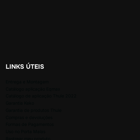
LINKS ÚTEIS
Entrega e Montagem
Catálogo aplicação Eqmax
Catálogo de aplicação Thule 2022
Garantia Keko
Garantia de produtos Thule
Compras e devoluções
Formas de Pagamentos
Uso no Porta Malas
Rastrear meu produto