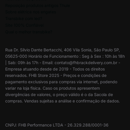
Reposição produtos antigos Thule
Sobre elétrica nos engates
Transbike com led?
Site 100% Confiável
Qual o melhor transbike?
Rua Dr. Sílvio Dante Bertacchi, 406 Vila Sonia, São Paulo SP,
05625-000 Horário de Funcionamento : Seg à Sex : 10h às 18h
| Sab: 09h às 17h - Email: contato@fhbrackdelivery.com.br -
Empresa atuando desde de 2019 - Todos os direitos
reservados. FHB Store 2025 - Preços e condições de
pagamento exclusivos para compras via internet, podendo
variar na loja física. Caso os produtos apresentem
divergências de valores, o preço válido é o da Sacola de
compras. Vendas sujeitas a análise e confirmação de dados.
CNPJ: FHB Performance LTDA - 26.329.288/0001-36